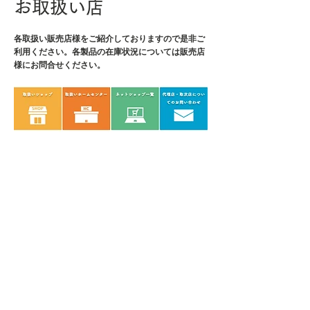
お取扱い店
ードペンチ、PTS-01/ピンセッ
ト、DM-22/精密ドライバー
各取扱い販売店様をご紹介しております
(+No.000)、DM-33/精密ドライバ
ので是非ご
利用ください。各製品の在庫状況については販売店
ー(-1.8×0.3mm)、DS-03/ドライバ
様にお問合せください。
ー(+No.00)、DS-13/ドライバー
(-2.6×0.35mm)
・外寸：L140×W100×H35mm
・内寸：L130×W90×H25mm
・重量：300g