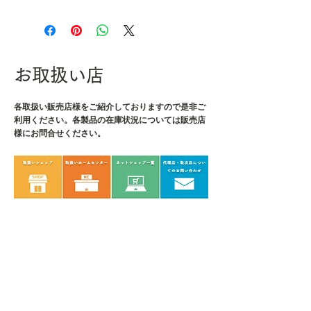
・JANコード：4989833070144
・セット点数：18
・セット内容：NS-03/マイクロ
ニッパー、PR-16/ラジオペン
お取扱い店
チ、PTS-01/ピンセット、PZ-54/
ネジザウルスCP、DP-03/ドライ
各取扱い販売店様をご紹介しております
バー(+No.00)、DP-24/ドライバー
ので是非ご
利用ください。各製品の在庫状況については販売店
(+No.0)、DP-64/ドライバー
様にお問合せください。
(+No.2)、DP-34/ドライバー
(-4.3×0.5mm)、DN-05/ナットド
ライバー(対辺5.5mm)、TWH-01/
六角レンチセット(7本組)、TWM-
03/スマートモンキー、ミニスパ
ナ(5.5×7mm)、ミニスパナ
(8×9mm)、ヤスリ(半丸)、TZ-13/
ケガキペン、SL-14/検査鏡、TM-
04/直尺(150mm)、カッター
・外寸：L250×W180×H50mm
・内寸：L224×W170×H40mm