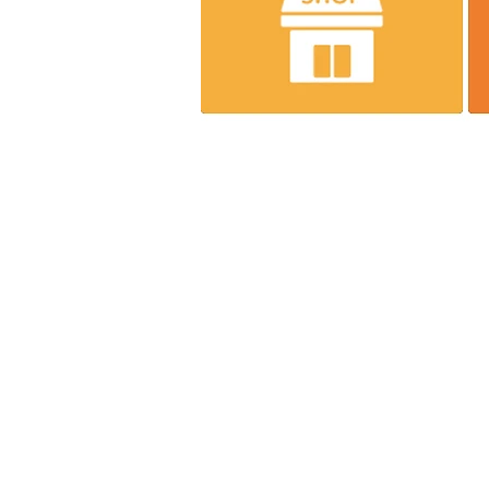
株式会社エンジニア
～一家
【本社】
〒537-0011 大阪市東成区東今里2-8-
【ロジスティクスセンター】
〒537-0011 大阪市東成区東今里2-9-