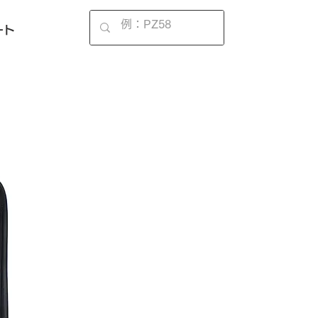
EN
ート