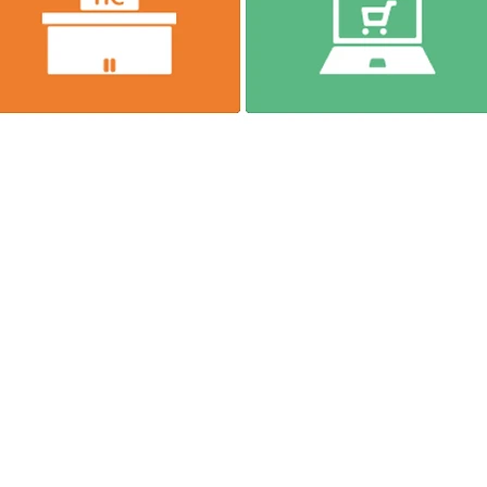
に一本ネジザウルス～
9
TEL
(06)-6974-0028
FAX(06)-6974-5661
13