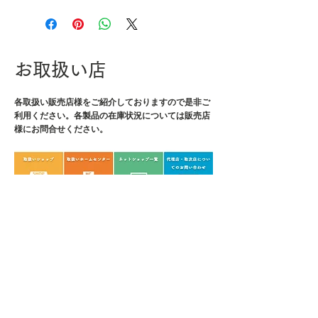
・JANコード：4989833035570
・セット点数：24
・セット内容：DS-401/プラマイ
ミドルセット、DH-401/ヘックス
お取扱い店
ミドルセット、DZ-70/GTドライ
ヴ、DR-25/ユニバーサルジョイ
各取扱い販売店様をご紹介しております
ント、DR-29/Miniネジキャッ
ので是非ご
利用ください。各製品の在庫状況については販売店
チ、DR-95/マグバンド、PZ-61/
様にお問合せください。
ネジザウルスZ Plus、PH-55G/鉄
腕ハサミGT、SL-96/LEDフラッ
シュライト、専用ハードケース
・対応ネジ：DS-401/No.0～3の
プラスネジ、3～5.5mmのマイナ
スネジ、DH-401/対辺0.89、
1.5、2、2.5、3、4、5mmの六角
穴付きボルト、PZ-61/ネジ頭直径
2～5.5mm
・ケースサイズ：
L360×W260×H75mm