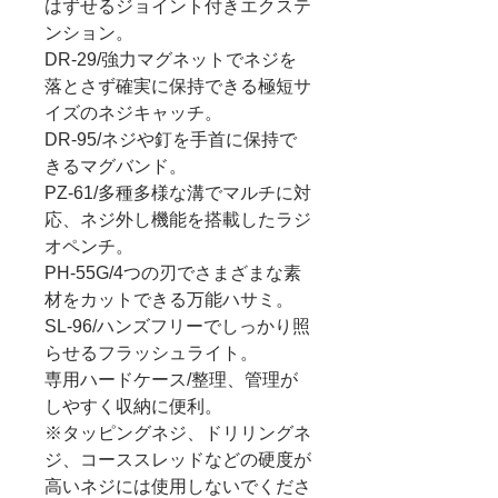
はずせるジョイント付きエクステ
ンション。
DR-29/強力マグネットでネジを
落とさず確実に保持できる極短サ
イズのネジキャッチ。
DR-95/ネジや釘を手首に保持で
きるマグバンド。
PZ-61/多種多様な溝でマルチに対
応、ネジ外し機能を搭載したラジ
オペンチ。
PH-55G/4つの刃でさまざまな素
材をカットできる万能ハサミ。
SL-96/ハンズフリーでしっかり照
らせるフラッシュライト。
専用ハードケース/整理、管理が
しやすく収納に便利。
※タッピングネジ、ドリリングネ
ジ、コーススレッドなどの硬度が
高いネジには使用しないでくださ