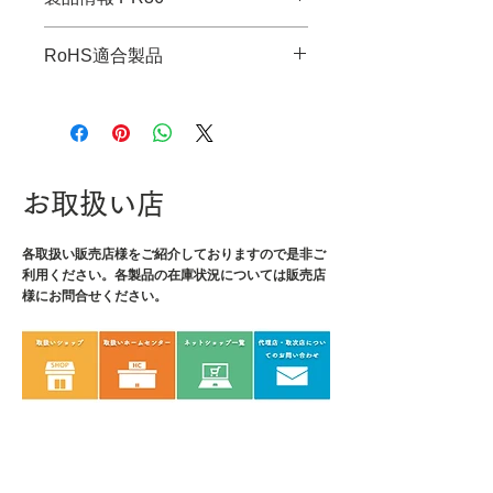
・JANコード：4989833033361
RoHS適合製品
・全長：160mm
・切断能力：軟鉄線/φ2mm、銅
RoHS指令適合調査報告書はこち
線(単線)/φ2.6mm、真鍮線/φ2mm
ら
・先端長さ：50mm
・グリップ幅：51mm
・重量：125g
お取扱い店
・材質：本体/炭素鋼
各取扱い販売店様をご紹介しております
ので是非ご
利用ください。各製品の在庫状況については販売店
様にお問合せください。