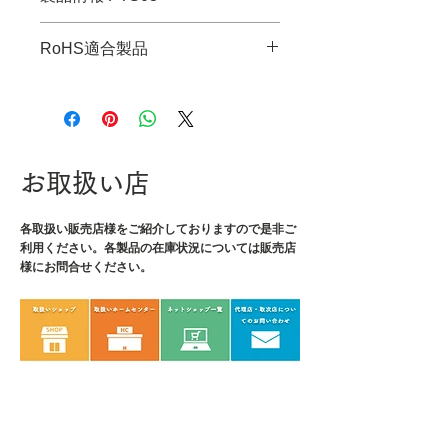
・JANコード：4989833036737
RoHS適合製品
・形状：曲
・全長：123mm
RoHS指令適合調査報告書はこち
・幅：9mm
ら
・重量：13g
・材質：ステンレス
お取扱い店
各取扱い販売店様をご紹介しております
ので是非ご
利用ください。各製品の在庫状況については販売店
様にお問合せください。