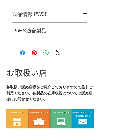
製品情報 PW08
・JANコード：4989833033989
RoHS適合製品
・全長：195mm
・グリップ幅：37mm
RoHS指令適合調査報告書はこち
・最大口径：33mm
ら
・重量：190g
お取扱い店
各取扱い販売店様をご紹介しております
ので是非ご
利用ください。各製品の在庫状況については販売店
様にお問合せください。