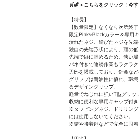
🛒🦖＜こちらをクリック！今
【特長】
【数量限定】なくなり次第終了
限定Pink&Blackカラー＆専
潰れたネジ、錆びたネジを先端
独自の先端形状により、頭の低
先端で縦に掴めるため、狭い場
バネ付きで連続作業もラクラク
刃部を搭載しており、針金など
グリップは耐油性に優れ、環境
るデザイングリップ。
軽量でねじれに強いT型グリッ
収納に便利な専用キャップ付き
※タッピングネジ、ドリリング
には使用しないでください。
※錆や接着剤などで完全に固着
【用途】