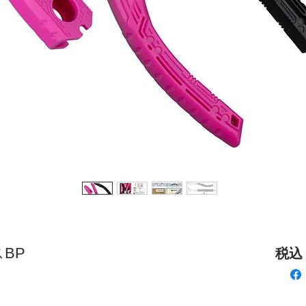
スBP
税込 ¥