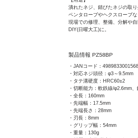
潰れたネジ、錆びたネジの取り
ペンタローブやヘクスローブな
現場での修理、整備、分解や自
DIY(日曜大工)に。
製品情報 PZ58BP
・JANコード：498983300156
・対応ネジ頭径：φ3～9.5mm
・タテ溝硬度：HRC60±2
・切断能力：軟鉄線/φ2.6mm、銅
・全長：160mm
・先端幅：17.5mm
・先端長さ：28mm
・刃長：8mm
・グリップ幅：54mm
・重量：130g