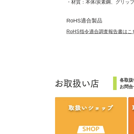
・材質：本体/炭素鋼、グリップ
RoHS適合製品
RoHS指令適合調査報告書はこ
各取扱
お取扱い店
お問合