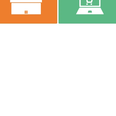
に一本ネジザウルス～
9
TEL
(06)-6974-0028
FAX(06)-6974-5661
13