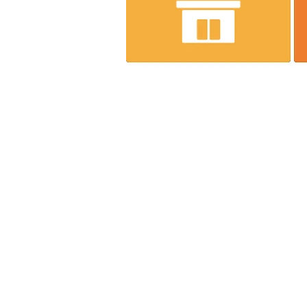
株式会社エンジニア
～一家
【本社】
〒537-0011 大阪市東成区東今里2-8-
【ロジスティクスセンター】
〒537-0011 大阪市東成区東今里2-9-