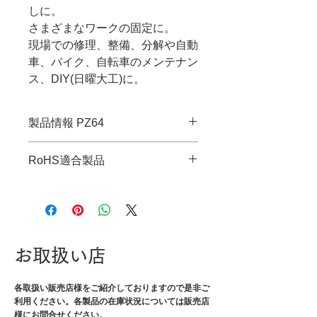
しに。
さまざまなワークの固定に。
現場での修理、整備、分解や自動
車、バイク、自転車のメンテナン
ス、DIY(日曜大工)に。
製品情報 PZ64
・JANコード：4989833039677
RoHS適合製品
・対応ネジ頭径：φ3～9.5mm
・タテ溝硬度：HRC57±3
RoHS指令適合調査報告書はこち
・口幅：8mm
ら
・つかみ幅：板材/28、パイプ/
φ38mm
・全長：150mm
お取扱い店
・グリップ幅：55mm
・重量：205g
各取扱い販売店様をご紹介しております
ので是非ご
利用ください。各製品の在庫状況については販売店
・材質：本体/クロムモリブデン
様にお問合せください。