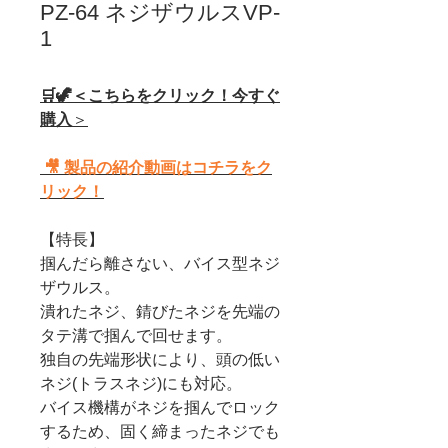
PZ-64 ネジザウルスVP-
1
🛒🦖＜こちらをクリック！今すぐ
購入
＞
🎥 製品の紹介動画はコチラをク
リック！
【特長】
掴んだら離さない、バイス型ネジ
ザウルス。
潰れたネジ、錆びたネジを先端の
タテ溝で掴んで回せます。
独自の先端形状により、頭の低い
ネジ(トラスネジ)にも対応。
バイス機構がネジを掴んでロック
するため、固く締まったネジでも