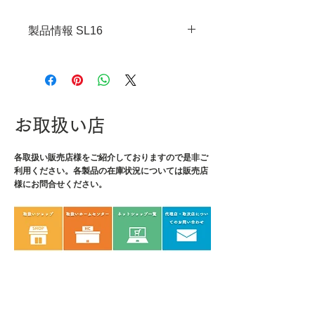
製品情報 SL16
・JANコード：4989833058166
・鏡サイズ：φ40mm
・全長：195～550mm
・重量：44g
お取扱い店
・材質：鏡/ガラス、フレーム/ス
テンレス、ロッド/真鍮
各取扱い販売店様をご紹介しております
ので是非ご
利用ください。各製品の在庫状況については販売店
様にお問合せください。