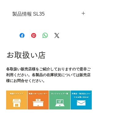
製品情報 SL35
・JANコード：4989833058357
・倍率：1.8倍
・レンズサイズ：193×140mm
・アーム長さ：230mm
お取扱い店
・重量：356g
・材質：レンズ/アクリル、本
各取扱い販売店様をご紹介しております
体/ABS&ポリスチレン他
ので是非ご
利用ください。各製品の在庫状況については販売店
様にお問合せください。