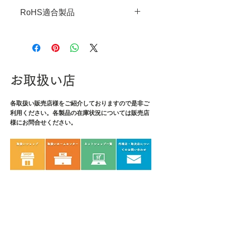
・JANコード：4989833058531
RoHS適合製品
・倍率：18倍
・レンズサイズ：φ17mm
RoHS指令適合調査報告書はこち
・全長：63(収納時40)mm
ら
・付属品：収納ケース
・重量：60g
・材質：レンズ/ガラス
お取扱い店
各取扱い販売店様をご紹介しております
ので是非ご
利用ください。各製品の在庫状況については販売店
様にお問合せください。