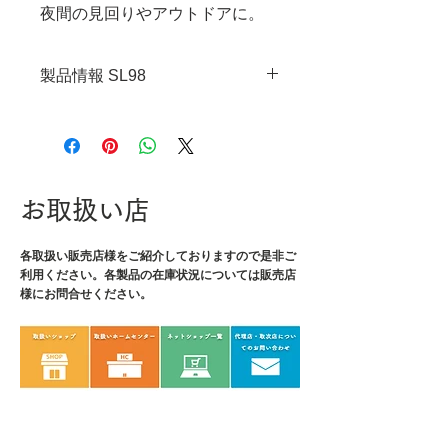
夜間の見回りやアウトドアに。
製品情報 SL98
・JANコード：4989833059101
・サイズ：φ17×92mm
・光源：高輝度LED1灯
・ルーメン：100lm
お取扱い店
・カンデラ：1840cd
・照射距離：85m
各取扱い販売店様をご紹介しております
・電源：単四電池×1本
ので是非ご
利用ください。各製品の在庫状況については販売店
・連続点灯時間：3.5h
様にお問合せください。
・耐落下性能：1m
・防水性能：IPX6
・重量：24g
・材質：本体/アルミニウム
・付属品：マルチホルダー、キャ
ンドルカバー