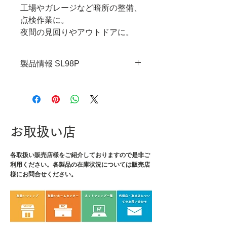
工場やガレージなど暗所の整備、
点検作業に。
夜間の見回りやアウトドアに。
製品情報 SL98P
・JANコード：4989833059118
・サイズ：φ17×92mm
・光源：高輝度LED1灯
・ルーメン：100lm
お取扱い店
・カンデラ：1840cd
・照射距離：85m
各取扱い販売店様をご紹介しております
・電源：単四電池×1本
ので是非ご
利用ください。各製品の在庫状況については販売店
・連続点灯時間：3.5h
様にお問合せください。
・耐落下性能：1m
・防水性能：IPX6
・重量：24g
・材質：本体/アルミニウム