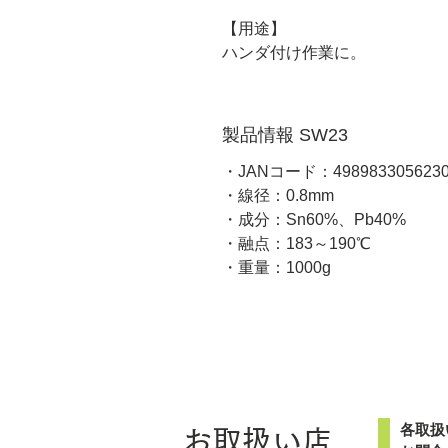
【用途】
ハンダ付け作業に。
製品情報 SW23
・JANコード：498983305623
・線径：0.8mm
・成分：Sn60%、Pb40%
・融点：183～190℃
・重量：1000g
各取扱
お取扱い店