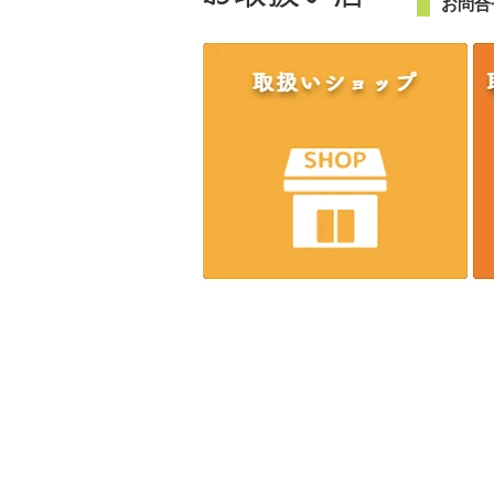
お問合
株式会社エンジニア
～一家
【本社】
〒537-0011 大阪市東成区東今里2-8-