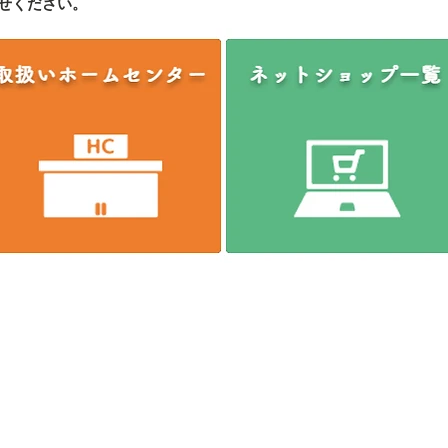
せください。
に一本ネジザウルス～
9
TEL
(06)-6974-0028
FAX(06)-6974-5661