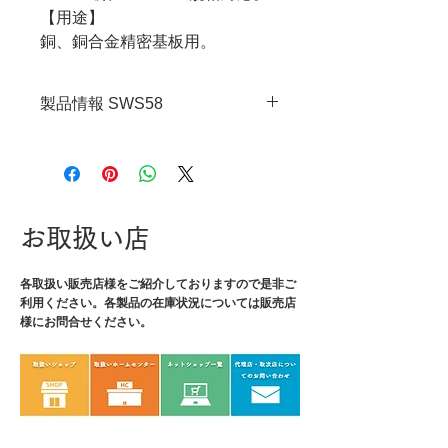
【用途】
銅、銅合金精密基板用。
製品情報 SWS58
・JANコード：4989833041588
・線径：0.8mm
・成分：Sn60%、Pb40%
・融点：183～190℃
お取扱い店
・フラックス含有量：1.7%
・水溶液抵抗：6×10⁵Ω cm
各取扱い販売店様をご紹介しております
・絶縁抵抗値：2×10¹³(常態)、
ので是非ご
利用ください。各製品の在庫状況については販売店
2×10¹²(加湿後)Ω
様にお問合せください。
・重量：500g