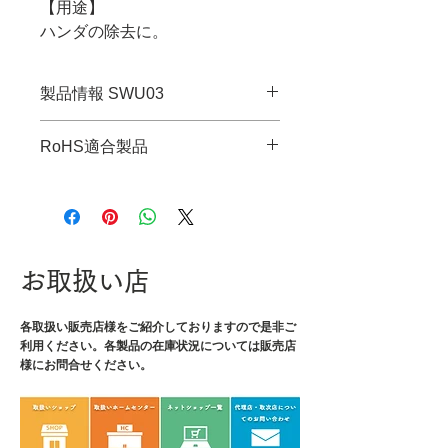
【用途】
ハンダの除去に。
製品情報 SWU03
・JANコード：4989833056063
RoHS適合製品
・線幅：1.9mm
・全長：1.5m
RoHS指令適合調査報告書はこち
ら
お取扱い店
各取扱い販売店様をご紹介しております
ので是非ご
利用ください。各製品の在庫状況については販売店
様にお問合せください。