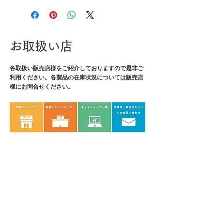
・全長：65mm
・先端径：1.5mm
・重量：11g
お取扱い店
・材質：HSS
各取扱い販売店様をご紹介しております
ので是非ご
利用ください。各製品の在庫状況については販売店
様にお問合せください。