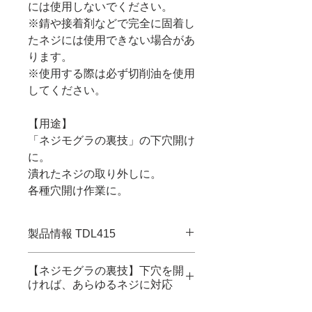
には使用しないでください。
※錆や接着剤などで完全に固着し
たネジには使用できない場合があ
ります。
※使用する際は必ず切削油を使用
してください。
【用途】
「ネジモグラの裏技」の下穴開け
に。
潰れたネジの取り外しに。
各種穴開け作業に。
製品情報 TDL415
・JANコード：4989833060374
【ネジモグラの裏技】下穴を開
・対応ネジモグラ：DBZ-415
ければ、あらゆるネジに対応
・対応ネジ：頭径4～5mmのネジ
・軸対辺：6.35mm
特集ページはこちら