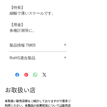
【特長】
細幅で薄いスケールです。
【用途】
各種計測等に。
製品情報 TM05
・JANコード：4989833066253
RoHS適合製品
・長さ：300mm
・幅：25mm
RoHS指令適合調査報告書はこち
・重量：490g
ら
お取扱い店
各取扱い販売店様をご紹介しております
ので是非ご
利用ください。各製品の在庫状況については販売店