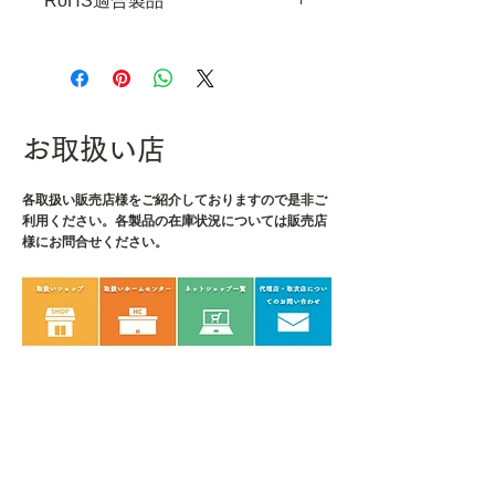
RoHS適合製品
・フレーム：自在型
・フレームサイズ：～
RoHS指令適合調査報告書はこち
150×125mm
ら
・付属刃：TN-17(＃4)
・重量：220g
お取扱い店
各取扱い販売店様をご紹介しております
ので是非ご
利用ください。各製品の在庫状況については販売店
様にお問合せください。