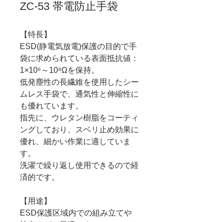
ZC-53 帯電防止手袋
【特長】
ESD(静電気放電)保護の目的で手
袋に求められている表面抵抗値：
1×10⁶～10⁸Ωを保持。
低発塵性の長繊維を使用したシー
ムレス手袋で、通気性と伸縮性に
も優れています。
指先に、ウレタン樹脂をコーティ
ングしており、スベリ止め効果に
優れ、細かい作業に適していま
す。
洗濯で繰り返し使用できるので経
済的です。
【用途】
ESD保護区域内での組み立てや