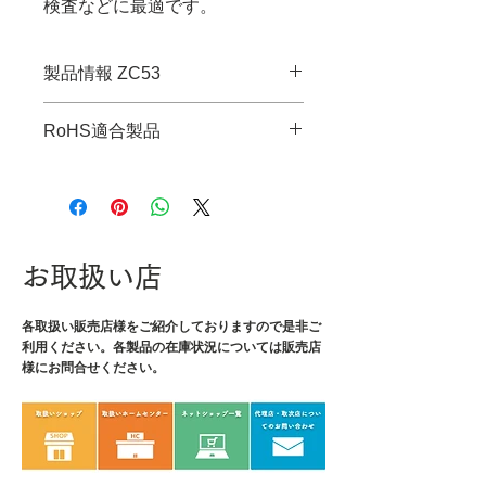
検査などに最適です。
製品情報 ZC53
・JANコード：4989833090531
RoHS適合製品
・サイズ：L
・コーティング：フィンガーコー
RoHS指令適合調査報告書はこち
ト
ら
・表面抵抗値：1×10⁶～10⁸Ω
・重量：18g
・材質：本体/ナイロン(75%)&ア
お取扱い店
クリル(25%)、コーティング/ポリ
ウレタン
各取扱い販売店様をご紹介しております
ので是非ご
利用ください。各製品の在庫状況については販売店
様にお問合せください。