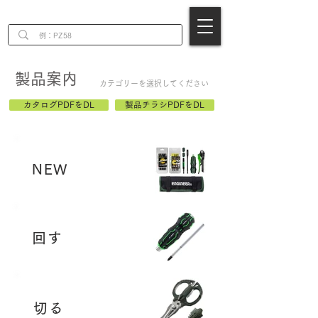
EN
製品案内
カテゴリーを選択してください
カタログPDFをDL
製品チラシPDFをDL
​NEW
回す
切る