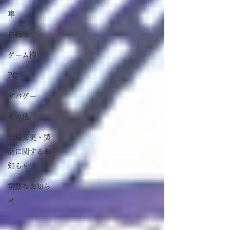
車
自転車
ゲーム機
PC
サバゲー
その他
仕様変更・製
品に関するお
知らせ
重要なお知ら
せ