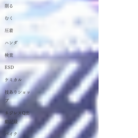
削る
むく
圧着
ハンダ
検査
ESD
ケミカル
技ありショッ
プ
ネジレスQ出
動記録
バイク