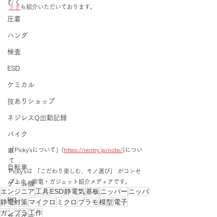
むく
ッド
も紹介いただいております。
圧着
ハンダ
検査
ESD
ケミカル
技ありショップ
ネジレスQ出動記録
バイク
「Picky'sについて」(
https://rentry.jp/note/
)につい
車
て
自転車
Picky'sは 「こだわり楽しむ、モノ選び」 がコンセ
プトの、家電・ガジェット紹介メディアです。
ゲーム機
エンジニア
工具
ESD
静電気
基板
ニッパー
ニッパ
PC
静電対策
マイクロ
ミクロ
プラモ
模型
電子
ガンプラ
工作
サバゲー